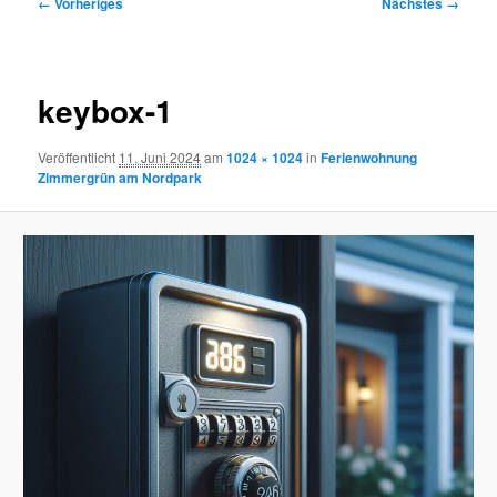
Bilder-
← Vorheriges
Nächstes →
Navigation
keybox-1
Veröffentlicht
11. Juni 2024
am
1024 × 1024
in
Ferienwohnung
Zimmergrün am Nordpark