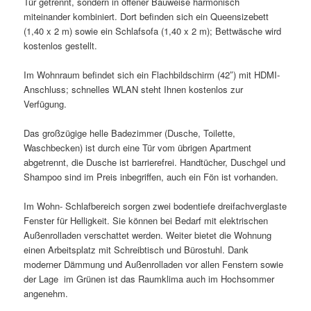
Tür getrennt, sondern in offener Bauweise harmonisch
miteinander kombiniert. Dort befinden sich ein Queensizebett
(1,40 x 2 m) sowie ein Schlafsofa (1,40 x 2 m); Bettwäsche wird
kostenlos gestellt.
Im Wohnraum befindet sich ein Flachbildschirm (42″) mit HDMI-
Anschluss; schnelles WLAN steht Ihnen kostenlos zur
Verfügung.
Das großzügige helle Badezimmer (Dusche, Toilette,
Waschbecken) ist durch eine Tür vom übrigen Apartment
abgetrennt, die Dusche ist barrierefrei. Handtücher, Duschgel und
Shampoo sind im Preis inbegriffen, auch ein Fön ist vorhanden.
Im Wohn- Schlafbereich sorgen zwei bodentiefe dreifachverglaste
Fenster für Helligkeit. Sie können bei Bedarf mit elektrischen
Außenrolladen verschattet werden. Weiter bietet die Wohnung
einen Arbeitsplatz mit Schreibtisch und Bürostuhl. Dank
moderner Dämmung und Außenrolladen vor allen Fenstern sowie
der Lage im Grünen ist das Raumklima auch im Hochsommer
angenehm.