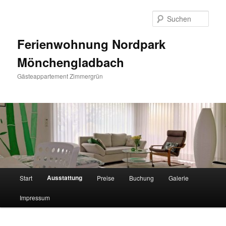
Zum
primären
Such
Inhalt
springen
Ferienwohnung Nordpark
Mönchengladbach
Gästeappartement Zimmergrün
Hauptmenü
Ausstattung
Start
Preise
Buchung
Galerie
Impressum